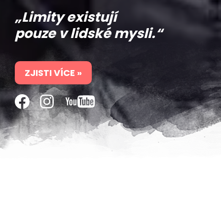
„Limity existují
pouze v lidské mysli.“
ZJISTI VÍCE »
NAPSALI O MNĚ
VŠE
ZÁVODY
OCENĚNÍ
FOTO
VIDEO