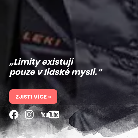
„Limity existují
pouze v lidské mysli.“
ZJISTI VÍCE »